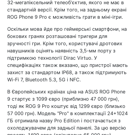
32-мегапіксельний телеоб'єктив, якого не має в
стандартній версії. Крім того, на задньому екрані
ROG Phone 9 Pro є можливість грати в міні-ігри.
Оскільки мова йде про геймерські смартфони, на
бокових гранях розташовані тригери для
зручності гри. Крім того, користувачі дротових
навушників оцінять наявність 3,5-мм порту з
підтримкою технології Dirac Virtuo. У
специфікаціях також вказано, що пристрої мають
захист за стандартом IP68, а також підтримують
Wi-Fi 7, Bluetooth 5.3, 5G і NFC.
В Європейських країнах ціна на ASUS ROG Phone
9 стартує з 1099 євро (приблизно 47 000 грн),
тоді як ROG 9 Pro коштує від 1299 євро (близько
57 000 грн). Модель "Pro" в комплектації 24+1024
ГБ отримала назву Pro Edition і постачається з
охолоджувачем для задньої панелі. За цю версію