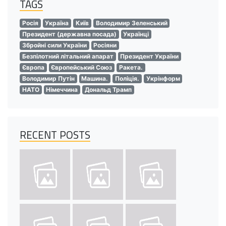
TAGS
Росія
Україна
Київ
Володимир Зеленський
Президент (державна посада)
Українці
Збройні сили України
Росіяни
Безпілотний літальний апарат
Президент України
Європа
Європейський Союз
Ракета.
Володимир Путін
Машина.
Поліція.
Укрінформ
НАТО
Німеччина
Дональд Трамп
RECENT POSTS