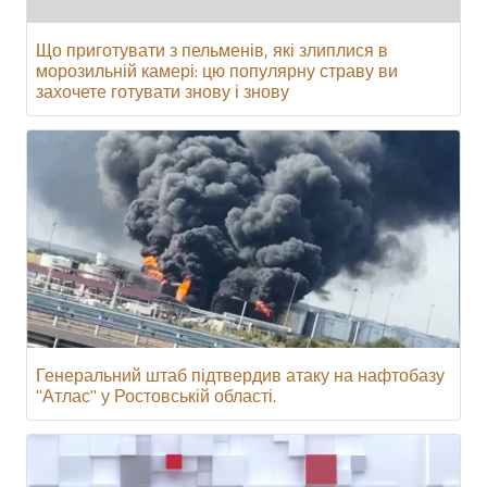
Що приготувати з пельменів, які злиплися в
морозильній камері: цю популярну страву ви
захочете готувати знову і знову
Генеральний штаб підтвердив атаку на нафтобазу
"Атлас" у Ростовській області.