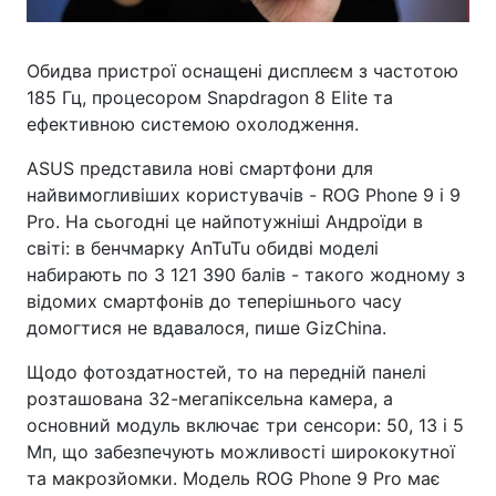
Обидва пристрої оснащені дисплеєм з частотою
185 Гц, процесором Snapdragon 8 Elite та
ефективною системою охолодження.
ASUS представила нові смартфони для
найвимогливіших користувачів - ROG Phone 9 і 9
Pro. На сьогодні це найпотужніші Андроїди в
світі: в бенчмарку AnTuTu обидві моделі
набирають по 3 121 390 балів - такого жодному з
відомих смартфонів до теперішнього часу
домогтися не вдавалося, пише GizChina.
Щодо фотоздатностей, то на передній панелі
розташована 32-мегапіксельна камера, а
основний модуль включає три сенсори: 50, 13 і 5
Мп, що забезпечують можливості ширококутної
та макрозйомки. Модель ROG Phone 9 Pro має