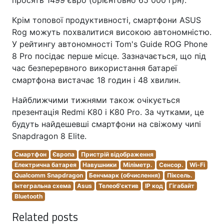
просять 1499 євро (орієнтовно 65 000 грн).
Крім топової продуктивності, смартфони ASUS
Rog можуть похвалитися високою автономністю.
У рейтингу автономності Tom's Guide ROG Phone
8 Pro посідає перше місце. Зазначається, що під
час безперервного використання батареї
смартфона вистачає 18 годин і 48 хвилин.
Найближчими тижнями також очікується
презентація Redmi K80 і K80 Pro. За чутками, це
будуть найдешевші смартфони на свіжому чипі
Snapdragon 8 Elite.
Смартфон
Європа
Пристрій відображення
Електрична батарея
Навушники
Міліметр.
Сенсор.
Wi-Fi
Qualcomm Snapdragon
Бенчмарк (обчислення)
Піксель.
Інтегральна схема
Asus
Телеоб'єктив
IP код
Гігабайт
Bluetooth
Related posts