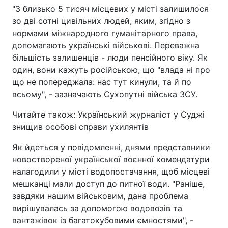
"З близько 5 тисяч місцевих у місті залишилося
зо дві сотні цивільних людей, яким, згідно з
нормами міжнародного гуманітарного права,
допомагають українські військові. Переважна
більшість залишенців - люди пенсійного віку. Як
один, вони кажуть російською, що "влада ні про
що не попереджала: нас тут кинули, та й по
всьому", - зазначають Сухопутні війська ЗСУ.
Читайте також: Український журналіст у Суджі
знищив особові справи ухилянтів
Як йдеться у повідомленні, днями представники
новоствореної української воєнної комендатури
налагодили у місті водопостачання, щоб місцеві
мешканці мали доступ до питної води. "Раніше,
завдяки нашим військовим, дана проблема
вирішувалась за допомогою водовозів та
вантажівок із багатокубовими ємностями", -