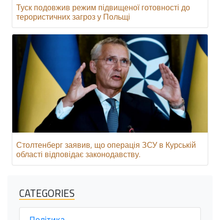
Туск подовжив режим підвищеної готовності до
терористичних загроз у Польщі
Столтенберг заявив, що операція ЗСУ в Курській
області відповідає законодавству.
CATEGORIES
Політика