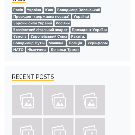
Росія
Україна
Київ
Володимир Зеленський
Президент (державна посада)
Українці
Збройні сили України
Росіяни
Безпілотний літальний апарат
Президент України
Європа
Європейський Союз
Ракета.
Володимир Путін
Машина.
Поліція.
Укрінформ
НАТО
Німеччина
Дональд Трамп
RECENT POSTS