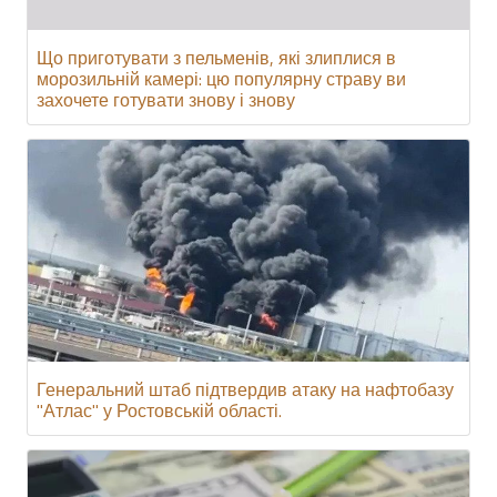
Що приготувати з пельменів, які злиплися в
морозильній камері: цю популярну страву ви
захочете готувати знову і знову
Генеральний штаб підтвердив атаку на нафтобазу
"Атлас" у Ростовській області.