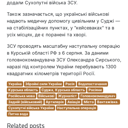
додали Сухопутні війська ЗСУ.
Також зазначається, що українські військові
надають медичну допомогу цивільним у Суджі —
на стабілізаційних пунктах, у "кейсеваках" та в
усіх місцях, де є поранені та хворі.
ЗСУ проводять масштабну наступальну операцію
в Курській області РФ з 6 серпня. За даними
головнокомандувача ЗСУ Олександра Сирського,
наразі під контролем України перебувають 1300
квадратних кілометрів території Росії.
Україна
Збройні сили України
Росія
Водопостачання
Курська область
Суджа, Курська область
Росіяни
Російська мова
Військові
Журналіст
Головнокомандувач
Задній (військовий)
Артилерія
Авіація
Місто
Вантажівка.
Сухопутні війська України
Наступальна операція
Питна вода
Related posts