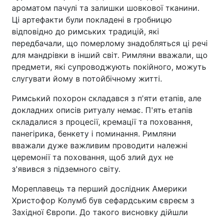
ароматом пачулі та залишки шовкової тканини.
Ці артефакти були покладені в гробницю
відповідно до римських традицій, які
передбачали, що померлому знадобляться ці речі
для мандрівки в інший світ. Римляни вважали, що
предмети, які супроводжують покійного, можуть
слугувати йому в потойбічному житті.
Римський похорон складався з п'яти етапів, але
докладних описів ритуалу немає. П'ять етапів
складалися з процесії, кремації та поховання,
панегірика, бенкету і поминання. Римляни
вважали дуже важливим проводити належні
церемонії та поховання, щоб злий дух не
з'явився з підземного світу.
Мореплавець та перший дослідник Америки
Христофор Колумб був сефардським євреєм з
Західної Європи. До такого висновку дійшли