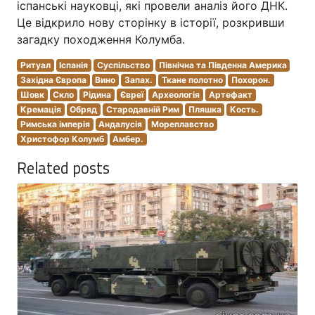
іспанські науковці, які провели аналіз його ДНК.
Це відкрило нову сторінку в історії, розкривши
загадку походження Колумба.
Ритуал
Іспанія
Суспільство
Північна та Південна Америка
Західна Європа
Вино
Запах.
Ткане полотно
Похорон.
Шовк
Скло
Рідина
Євреї
Археологія
Артефакт
Кремація
Обряд
Стародавній Рим
Пляшка
Кость.
Римська імперія
Андалусія
Мореплавство
Христофор Колумб
Амбер.
Related posts