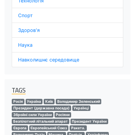
Технологія
Спорт
Здоров'я
Наука
Навколишнє середовище
TAGS
Росія
Україна
Київ
Володимир Зеленський
Президент (державна посада)
Українці
Збройні сили України
Росіяни
Безпілотний літальний апарат
Президент України
Європа
Європейський Союз
Ракета.
Володимир Путін
Машина.
Поліція.
Укрінформ