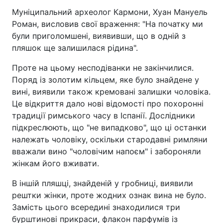
Муніципальний археолог Кармони, Хуан Мануель
Роман, висловив свої враження: "На початку ми
були приголомшені, виявивши, що в одній з
пляшок ще залишилася рідина".
Проте на цьому несподіванки не закінчилися.
Поряд із золотим кільцем, яке було знайдене у
вині, виявили також кремовані залишки чоловіка.
Це відкриття дало нові відомості про похоронні
традиції римського часу в Іспанії. Дослідники
підкреслюють, що "не випадково", що ці останки
належать чоловіку, оскільки стародавні римляни
вважали вино "чоловічим напоєм" і забороняли
жінкам його вживати.
В іншій пляшці, знайденій у гробниці, виявили
рештки жінки, проте жодних ознак вина не було.
Замість цього всередині знаходилися три
бурштинові прикраси, флакон парфумів із