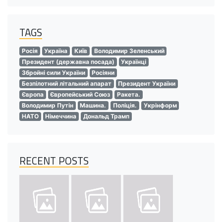
TAGS
Росія
Україна
Київ
Володимир Зеленський
Президент (державна посада)
Українці
Збройні сили України
Росіяни
Безпілотний літальний апарат
Президент України
Європа
Європейський Союз
Ракета.
Володимир Путін
Машина.
Поліція.
Укрінформ
НАТО
Німеччина
Дональд Трамп
RECENT POSTS