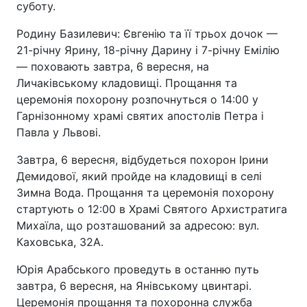
суботу.
Родину Базилевич: Євгенію та її трьох дочок —
21-річну Ярину, 18-річну Дарину і 7-річну Емілію
— поховають завтра, 6 вересня, на
Личаківському кладовищі. Прощання та
церемонія похорону розпочнуться о 14:00 у
Гарнізонному храмі святих апостолів Петра і
Павла у Львові.
Завтра, 6 вересня, відбудеться похорон Ірини
Демидової, який пройде на кладовищі в селі
Зимна Вода. Прощання та церемонія похорону
стартують о 12:00 в Храмі Святого Архистратига
Михаїла, що розташований за адресою: вул.
Каховська, 32А.
Юрія Арабського проведуть в останню путь
завтра, 6 вересня, на Янівському цвинтарі.
Церемонія прощання та похоронна служба