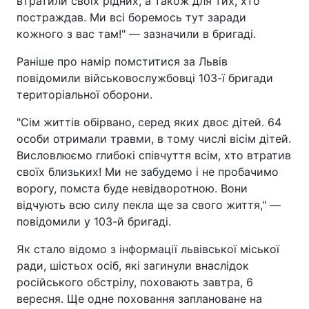
втратили своїх рідних, а також для тих, хто
постраждав. Ми всі боремось тут заради
кожного з вас там!" — зазначили в бригаді.
Раніше про намір помститися за Львів
повідомили військовослужбовці 103-ї бригади
територіальної оборони.
"Сім життів обірвано, серед яких двоє дітей. 64
особи отримали травми, в тому числі вісім дітей.
Висловлюємо глибокі співчуття всім, хто втратив
своїх близьких! Ми не забудемо і не пробачимо
ворогу, помста буде невідворотною. Вони
відчують всю силу пекла ще за свого життя," —
повідомили у 103-й бригаді.
Як стало відомо з інформації львівської міської
ради, шістьох осіб, які загинули внаслідок
російського обстрілу, поховають завтра, 6
вересня. Ще одне поховання заплановане на