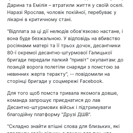
Дарина та Емілія – втратили життя у своїй оселі.
Наразі Ярослав, чоловік покійної, перебуває у
лікарні в критичному стані.
"Відплата за ці дії нелюдів обов'язково настане, і
вона буде безжальною. У відповідь на вбивство
росіянами матері та її трьох дочок, десантники
80-ї окремої десантно-штурмової Галицької
бригади передали палкий "привіт" окупантам: до
позицій ворога полетіли снаряди з помстою за
невинних жертв теракту", -- повідомили на
сторінці бригади у соцмережі Facebook.
Для того щоб помста тривала якомога довше,
команда запрошує приєднатися до лав
Десантно-штурмових військ і підтримувати
благодійну платформу "Друзі ДШВ".
"Складно знайти втішні слова для близьких, які