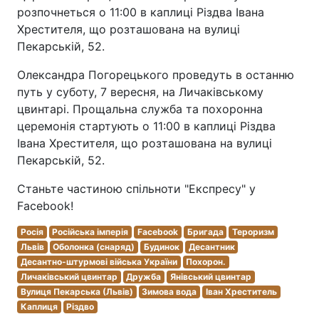
розпочнеться о 11:00 в каплиці Різдва Івана
Хрестителя, що розташована на вулиці
Пекарській, 52.
Олександра Погорецького проведуть в останню
путь у суботу, 7 вересня, на Личаківському
цвинтарі. Прощальна служба та похоронна
церемонія стартують о 11:00 в каплиці Різдва
Івана Хрестителя, що розташована на вулиці
Пекарській, 52.
Станьте частиною спільноти "Експресу" у
Facebook!
Росія
Російська імперія
Facebook
Бригада
Тероризм
Львів
Оболонка (снаряд)
Будинок
Десантник
Десантно-штурмові війська України
Похорон.
Личаківський цвинтар
Дружба
Янівський цвинтар
Вулиця Пекарська (Львів)
Зимова вода
Іван Хреститель
Каплиця
Різдво