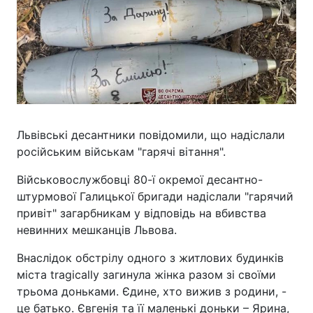
Львівські десантники повідомили, що надіслали
російським військам "гарячі вітання".
Військовослужбовці 80-ї окремої десантно-
штурмової Галицької бригади надіслали "гарячий
привіт" загарбникам у відповідь на вбивства
невинних мешканців Львова.
Внаслідок обстрілу одного з житлових будинків
міста tragically загинула жінка разом зі своїми
трьома доньками. Єдине, хто вижив з родини, -
це батько. Євгенія та її маленькі доньки – Ярина,