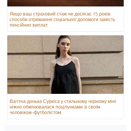
Якщо ваш страховий стаж не досягає 15 років:
способи отримання соціальної допомоги замість
пенсійних виплат.
Вагітна донька Суркіса у стильному чорному міні
ніжно обмінювалася поцілунками зі своїм
чоловіком-футболістом.