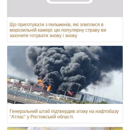
Що приготувати з пельменів, які злиплися в
морозильній камері: цю популярну страву ви
захочете готувати знову і знову
Генеральний штаб підтвердив атаку на нафтобазу
"Атлас" у Ростовській області.