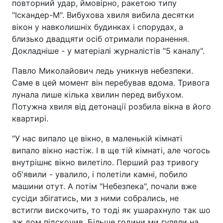
повторний удар, ймовірно, ракетою типу
"Іскандер-М". Вибухова хвиля вибила десятки
вікон у навколишніх будинках і спорудах, а
близько двадцяти осіб отримали поранення.
Докладніше - у матеріалі журналістів "5 каналу".
Павло Миколайович ледь уникнув небезпеки.
Саме в цей момент він перебував вдома. Тривога
лунала лише кілька хвилин перед вибухом.
Потужна хвиля від детонації розбила вікна в його
квартирі.
"У нас випало це вікно, в маленькій кімнаті
випало вікно настіж. І в ще тій кімнаті, але чогось
внутрішнє вікно вилетіло. Перший раз тривогу
об'явили - увалило, і полетіли камні, побило
машини отут. А потім "Небезпека", почали вже
сусіди збігатись, ми з ними собрались, не
встигли вискочить, то тоді як ушарахнуло так шо
аж дом підскочив. Більше години ми гуляли на