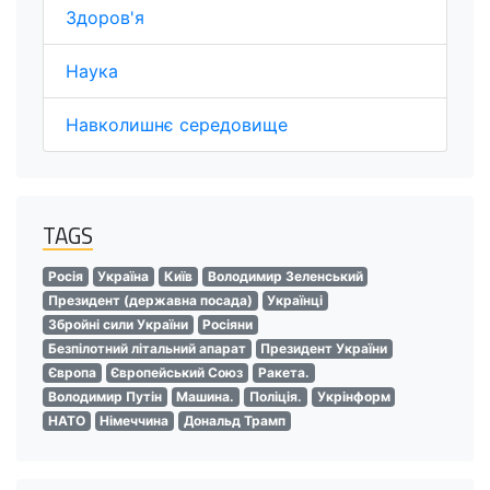
Здоров'я
Наука
Навколишнє середовище
TAGS
Росія
Україна
Київ
Володимир Зеленський
Президент (державна посада)
Українці
Збройні сили України
Росіяни
Безпілотний літальний апарат
Президент України
Європа
Європейський Союз
Ракета.
Володимир Путін
Машина.
Поліція.
Укрінформ
НАТО
Німеччина
Дональд Трамп