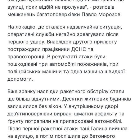
вулиці, поки відбій не пролунав", - розповів
мешканець багатоповерхівки Павло Морозов.
На локацію, де сталася надзвичайна ситуація,
оперативні служби негайно зреагували після
першого удару. Внаслідок другого прильоту
постраждали працівники ДСНС та
правоохоронці. В результаті атаки були
пошкоджені три автомобілі пожежників, три
поліцейських машини та одна машина швидкої
допомоги.
Вже зранку наслідки ракетного обстрілу стали
ще більш відчутними. Десятки житлових будинків
залишилися без вікон. У внутрішньому дворі
дев’ятиповерхівки вирвані шматки асфальту та
ґрунту потрапили на припарковані автомобілі.
Після першої ракетної атаки пані Галина вийшла
на вулицю, а потім поспішила до бетонного