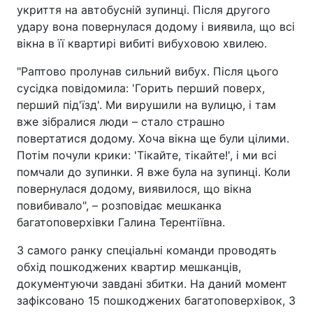
укриття на автобусній зупинці. Після другого
удару вона повернулася додому і виявила, що всі
вікна в її квартирі вибиті вибуховою хвилею.
"Раптово пролунав сильний вибух. Після цього
сусідка повідомила: 'Горить перший поверх,
перший під'їзд'. Ми вирушили на вулицю, і там
вже зібралися люди – стало страшно
повертатися додому. Хоча вікна ще були цілими.
Потім почули крики: 'Тікайте, тікайте!', і ми всі
помчали до зупинки. Я вже була на зупинці. Коли
повернулася додому, виявилося, що вікна
повибивало", – розповідає мешканка
багатоповерхівки Галина Терентіївна.
З самого ранку спеціальні команди проводять
обхід пошкоджених квартир мешканців,
документуючи завдані збитки. На даний момент
зафіксовано 15 пошкоджених багатоповерхівок, 3