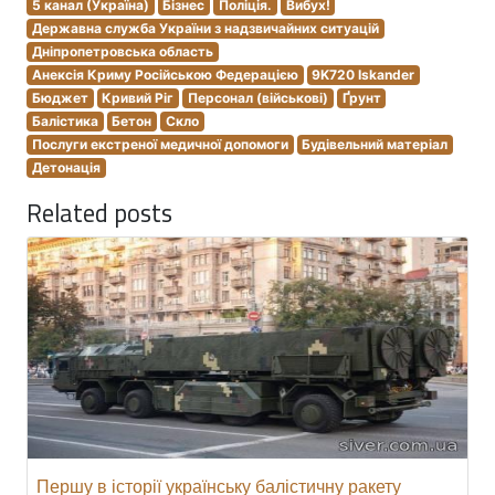
5 канал (Україна)
Бізнес
Поліція.
Вибух!
Державна служба України з надзвичайних ситуацій
Дніпропетровська область
Анексія Криму Російською Федерацією
9K720 Iskander
Бюджет
Кривий Ріг
Персонал (військові)
Ґрунт
Балістика
Бетон
Скло
Послуги екстреної медичної допомоги
Будівельний матеріал
Детонація
Related posts
Першу в історії українську балістичну ракету