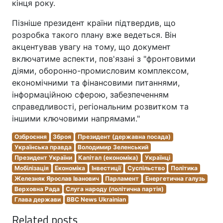
кінця року.
Пізніше президент країни підтвердив, що
розробка такого плану вже ведеться. Він
акцентував увагу на тому, що документ
включатиме аспекти, пов'язані з "фронтовими
діями, оборонно-промисловим комплексом,
економічними та фінансовими питаннями,
інформаційною сферою, забезпеченням
справедливості, регіональним розвитком та
іншими ключовими напрямами."
Озброєння
Зброя
Президент (державна посада)
Українська правда
Володимир Зеленський
Президент України
Капітал (економіка)
Українці
Мобілізація
Економіка
Інвестиції
Суспільство
Політика
Железняк Ярослав Іванович
Парламент
Енергетична галузь
Верховна Рада
Слуга народу (політична партія)
Глава держави
BBC News Ukrainian
Related posts