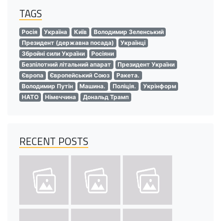
TAGS
Росія
Україна
Київ
Володимир Зеленський
Президент (державна посада)
Українці
Збройні сили України
Росіяни
Безпілотний літальний апарат
Президент України
Європа
Європейський Союз
Ракета.
Володимир Путін
Машина.
Поліція.
Укрінформ
НАТО
Німеччина
Дональд Трамп
RECENT POSTS