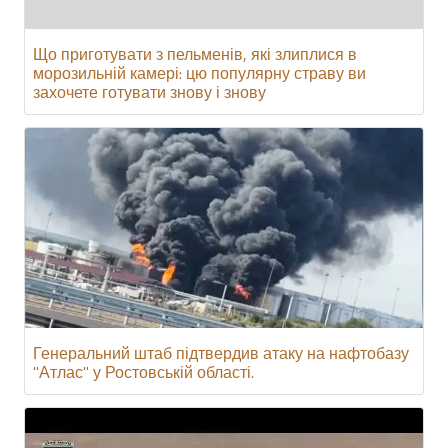
Що приготувати з пельменів, які злиплися в
морозильній камері: цю популярну страву ви
захочете готувати знову і знову
Генеральний штаб підтвердив атаку на нафтобазу
"Атлас" у Ростовській області.