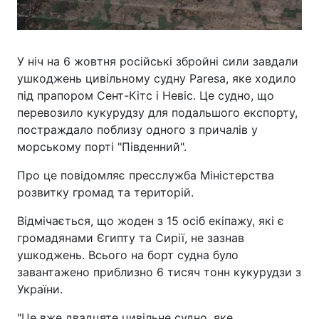
У ніч на 6 жовтня російські збройні сили завдали
ушкоджень цивільному судну Paresa, яке ходило
під прапором Сент-Кітс і Невіс. Це судно, що
перевозило кукурудзу для подальшого експорту,
постраждало поблизу одного з причалів у
морському порті "Південний".
Про це повідомляє пресслужба Міністерства
розвитку громад та територій.
Відмічається, що жоден з 15 осіб екіпажу, які є
громадянами Єгипту та Сирії, не зазнав
ушкоджень. Всього на борт судна було
завантажено приблизно 6 тисяч тонн кукурудзи з
України.
"Це вже двадцяте цивільне судно, яке