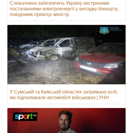
Словаччина забезпечить Україну екстреними
постачаннями електроенергії у випадку блекауту,
повідомив прем'єр-міністр.
У Сумській та Київській областях затримано осіб,
які підпалювали автомобілі військових | УНН