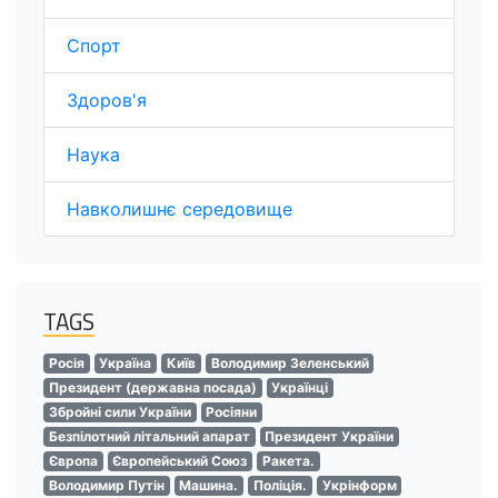
Спорт
Здоров'я
Наука
Навколишнє середовище
TAGS
Росія
Україна
Київ
Володимир Зеленський
Президент (державна посада)
Українці
Збройні сили України
Росіяни
Безпілотний літальний апарат
Президент України
Європа
Європейський Союз
Ракета.
Володимир Путін
Машина.
Поліція.
Укрінформ