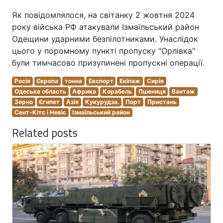
Як повідомлялося, на світанку 2 жовтня 2024
року війська РФ атакували Ізмаїльський район
Одещини ударними безпілотниками. Унаслідок
цього у поромному пункті пропуску "Орлівка"
були тимчасово призупинені пропускні операції.
Росія
Європа
тонна
Експорт
Екіпаж
Сирія
Одеська область
Африка
Корабель
Пшениця
Вантаж
Зерно
Єгипет
Азія
Кукурудза.
Порт
Пристань
Сент-Кітс і Невіс
Ізмаїльський район
Related posts