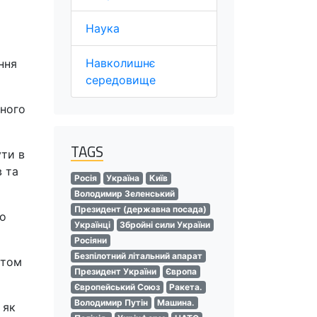
Наука
Навколишнє
ння
середовище
ьного
TAGS
ути в
в та
Росія
Україна
Київ
Володимир Зеленський
Президент (державна посада)
що
Українці
Збройні сили України
Росіяни
Безпілотний літальний апарат
етом
Президент України
Європа
Європейський Союз
Ракета.
Володимир Путін
Машина.
 як