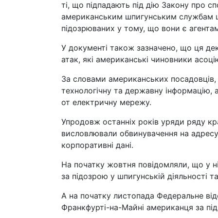
ті, що підпадають під дію Закону про с
американським шпигунським службам ш
підозрюваних у тому, що вони є агента
У документі також зазначено, що ця де
атак, які американські чиновники асоці
За словами американських посадовців,
технологічну та державну інформацію, 
от електричну мережу.
Упродовж останніх років уряди ряду кра
висловлювали обвинувачення на адресу
корпоративні дані.
На початку жовтня повідомляли, що у 
за підозрою у шпигунській діяльності та
А на початку листопада Федеральне від
Франкфурті-на-Майні американця за під