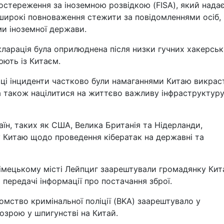
постереження за іноземною розвідкою (FISA), який нада
ирокі повноваження стежити за повідомленнями осіб,
ми іноземної держави.
кларація була оприлюднена після низки гучних хакерсь
юють із Китаєм.
 ці інциденти частково були намаганнями Китаю викрас
а також націлитися на життєво важливу інфраструктуру,
їн, таких як США, Велика Британія та Нідерланди,
 Китаю щодо проведення кібератак на державні та
німецькому місті Лейпциг заарештували громадянку Ки
 передачі інформації про постачання зброї.
омство кримінальної поліції (BKA) заарештувало у
озрою у шпигунстві на Китай.