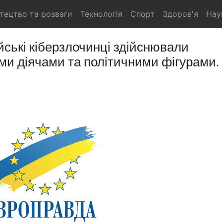
тецтво та розваги
Технологія
Спорт
Здоров'я
Нау
ські кіберзлочинці здійснювали
ми діячами та політичними фігурами.