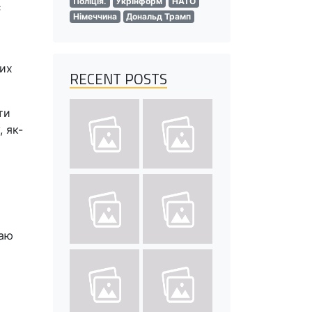
Поліція.
Укрінформ
НАТО
є
Німеччина
Дональд Трамп
ких
RECENT POSTS
ти
 як-
таю