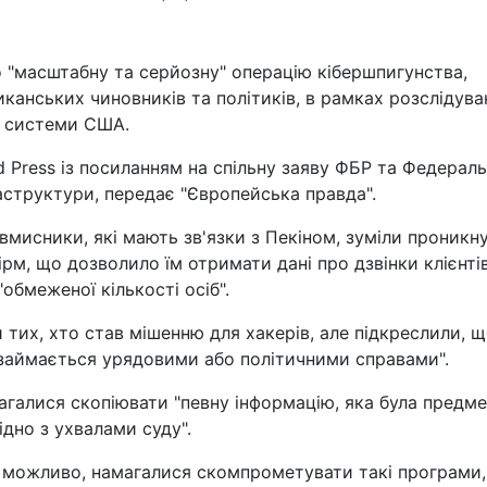
 "масштабну та серйозну" операцію кібершпигунства,
иканських чиновників та політиків, в рамках розслідува
і системи США.
d Press із посиланням на спільну заяву ФБР та Федерал
раструктури, передає "Європейська правда".
вмисники, які мають зв'язки з Пекіном, зуміли проникн
рм, що дозволило їм отримати дані про дзвінки клієнті
обмеженої кількості осіб".
тих, хто став мішенню для хакерів, але підкреслили, 
 займається урядовими або політичними справами".
агалися скопіювати "певну інформацію, яка була предм
дно з ухвалами суду".
 можливо, намагалися скомпрометувати такі програми,