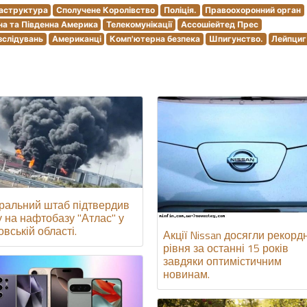
аструктура
Сполучене Королівство
Поліція.
Правоохоронний орган
на та Південна Америка
Телекомунікації
Ассошіейтед Прес
зслідувань
Американці
Комп'ютерна безпека
Шпигунство.
Лейпциг
ральний штаб підтвердив
у на нафтобазу "Атлас" у
вській області.
Акції Nissan досягли рекорд
рівня за останні 15 років
завдяки оптимістичним
новинам.