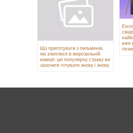
Експ
смар
найви
вже 
Що приготувати з пельменів,
позиц
які злиплися в морозильній
камері: цю популярну страву ви
захочете готувати знову і знову