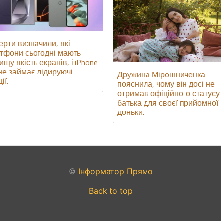
ерти визначили, які
тфони сьогодні мають
щу якість екранів, і iPhone
не займає лідируючі
Дружина Мірошниченка
ії.
пояснила, чому він досі не
отримав офіційного статусу
батька для своєї прийомної
доньки.
©
Інформатор Прямо
Back to top