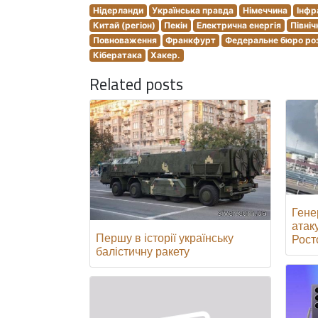
Нідерланди
Українська правда
Німеччина
Інфр
Китай (регіон)
Пекін
Електрична енергія
Північ
Повноваження
Франкфурт
Федеральне бюро ро
Кібератака
Хакер.
Related posts
Гене
атак
Першу в історії українську
Росто
балістичну ракету