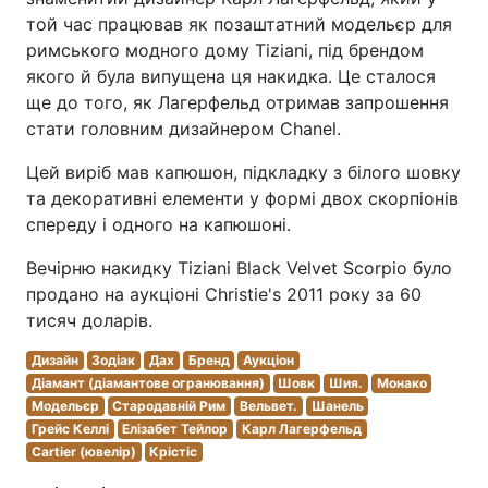
той час працював як позаштатний модельєр для
римського модного дому Tiziani, під брендом
якого й була випущена ця накидка. Це сталося
ще до того, як Лагерфельд отримав запрошення
стати головним дизайнером Chanel.
Цей виріб мав капюшон, підкладку з білого шовку
та декоративні елементи у формі двох скорпіонів
спереду і одного на капюшоні.
Вечірню накидку Tiziani Black Velvet Scorpio було
продано на аукціоні Christie's 2011 року за 60
тисяч доларів.
Дизайн
Зодіак
Дах
Бренд
Аукціон
Діамант (діамантове огранювання)
Шовк
Шия.
Монако
Модельєр
Стародавній Рим
Вельвет.
Шанель
Грейс Келлі
Елізабет Тейлор
Карл Лагерфельд
Cartier (ювелір)
Крістіс