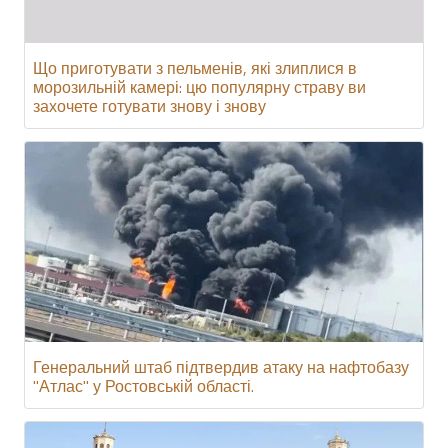
Що приготувати з пельменів, які злиплися в
морозильній камері: цю популярну страву ви
захочете готувати знову і знову
Генеральний штаб підтвердив атаку на нафтобазу
"Атлас" у Ростовській області.