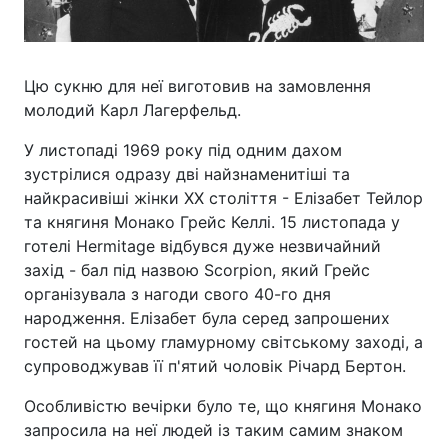
Цю сукню для неї виготовив на замовлення
молодий Карл Лагерфельд.
У листопаді 1969 року під одним дахом
зустрілися одразу дві найзнаменитіші та
найкрасивіші жінки ХХ століття - Елізабет Тейлор
та княгиня Монако Грейс Келлі. 15 листопада у
готелі Hermitage відбувся дуже незвичайний
захід - бал під назвою Scorpion, який Грейс
організувала з нагоди свого 40-го дня
народження. Елізабет була серед запрошених
гостей на цьому гламурному світському заході, а
супроводжував її п'ятий чоловік Річард Бертон.
Особливістю вечірки було те, що княгиня Монако
запросила на неї людей із таким самим знаком