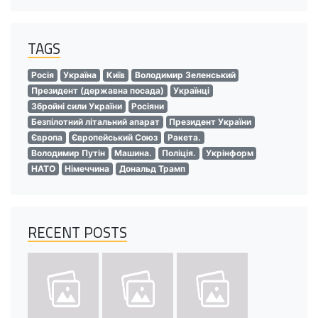
TAGS
Росія
Україна
Київ
Володимир Зеленський
Президент (державна посада)
Українці
Збройні сили України
Росіяни
Безпілотний літальний апарат
Президент України
Європа
Європейський Союз
Ракета.
Володимир Путін
Машина.
Поліція.
Укрінформ
НАТО
Німеччина
Дональд Трамп
RECENT POSTS