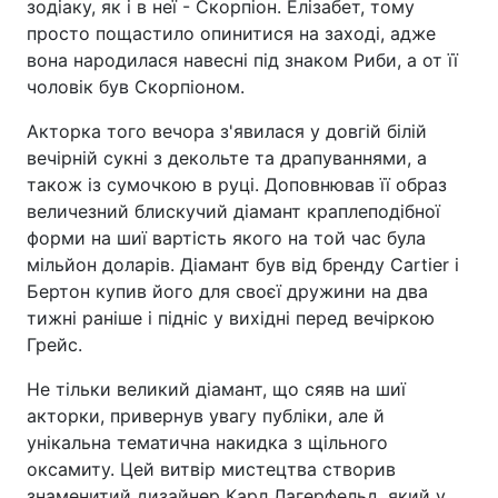
зодіаку, як і в неї - Скорпіон. Елізабет, тому
просто пощастило опинитися на заході, адже
вона народилася навесні під знаком Риби, а от її
чоловік був Скорпіоном.
Акторка того вечора з'явилася у довгій білій
вечірній сукні з декольте та драпуваннями, а
також із сумочкою в руці. Доповнював її образ
величезний блискучий діамант краплеподібної
форми на шиї вартість якого на той час була
мільйон доларів. Діамант був від бренду Cartier і
Бертон купив його для своєї дружини на два
тижні раніше і підніс у вихідні перед вечіркою
Грейс.
Не тільки великий діамант, що сяяв на шиї
акторки, привернув увагу публіки, але й
унікальна тематична накидка з щільного
оксамиту. Цей витвір мистецтва створив
знаменитий дизайнер Карл Лагерфельд, який у