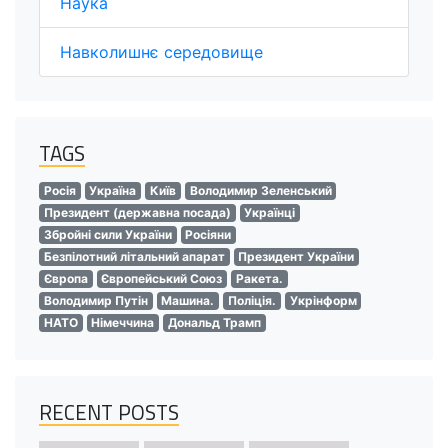
Наука
Навколишнє середовище
TAGS
Росія
Україна
Київ
Володимир Зеленський
Президент (державна посада)
Українці
Збройні сили України
Росіяни
Безпілотний літальний апарат
Президент України
Європа
Європейський Союз
Ракета.
Володимир Путін
Машина.
Поліція.
Укрінформ
НАТО
Німеччина
Дональд Трамп
RECENT POSTS