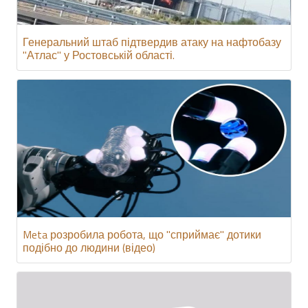
Генеральний штаб підтвердив атаку на нафтобазу
"Атлас" у Ростовській області.
Meta розробила робота, що "сприймає" дотики
подібно до людини (відео)