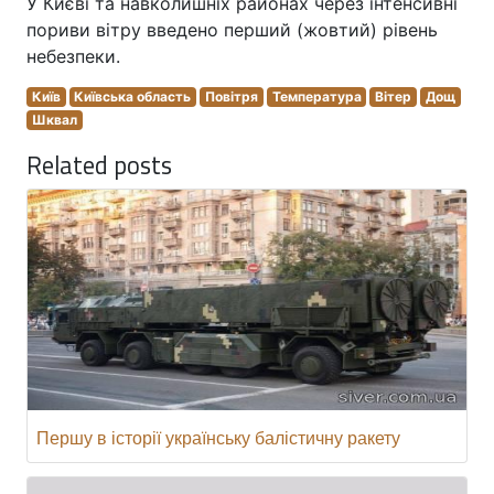
У Києві та навколишніх районах через інтенсивні
пориви вітру введено перший (жовтий) рівень
небезпеки.
Київ
Київська область
Повітря
Температура
Вітер
Дощ
Шквал
Related posts
Першу в історії українську балістичну ракету