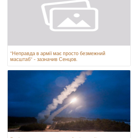
"Неправда в армії має просто безмежний
масштаб" - зазначив Сенцов.