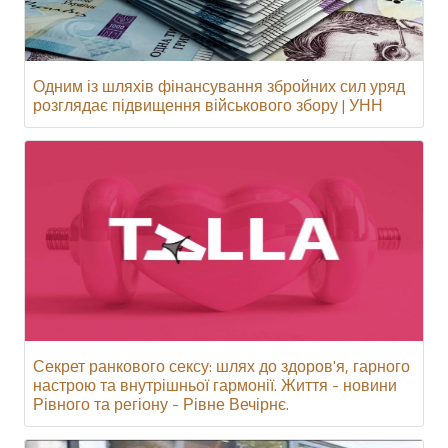
Одним із шляхів фінансування збройних сил уряд
розглядає підвищення військового збору | УНН
Секрет ранкового сексу: шлях до здоров'я, гарного
настрою та внутрішньої гармонії. Життя - новини
Рівного та регіону - Рівне Вечірнє.