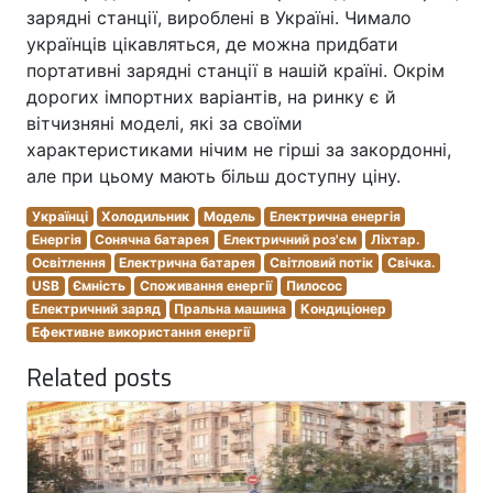
зарядні станції, вироблені в Україні. Чимало
українців цікавляться, де можна придбати
портативні зарядні станції в нашій країні. Окрім
дорогих імпортних варіантів, на ринку є й
вітчизняні моделі, які за своїми
характеристиками нічим не гірші за закордонні,
але при цьому мають більш доступну ціну.
Українці
Холодильник
Модель
Електрична енергія
Енергія
Сонячна батарея
Електричний роз'єм
Ліхтар.
Освітлення
Електрична батарея
Світловий потік
Свічка.
USB
Ємність
Споживання енергії
Пилосос
Електричний заряд
Пральна машина
Кондиціонер
Ефективне використання енергії
Related posts