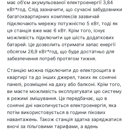
має об'єм акумульованої електроенергії 3,84
кВт*год. Слід зазначити, що сучасні забудовники
багатоквартирних комплексів зазвичай
підключають мережу потужністю 5 кВт, тоді як
ця станція вже має 6 кВт. Крім того, існує
можливість підключити ще шість додаткових
батарей. Це дозволить отримати запас енергії
обсягом 26,9 кВт*год, що буде достатньо для
забезпечення потреб протягом тижня.
Станцію можна підключити до електрощита в
квартирі та до інших джерел, таких як сонячні
панелі, розміщені на даху або балконі. Крім того,
ви маєте можливість експлуатувати цю систему
в режимі змішування. Це передбачає, що в
сонячні дні накопичується електроенергія, яка
потім використовується в години пікових
навантажень. Також станція здатна заряджатися
вночі за пільговими тарифами, а вдень