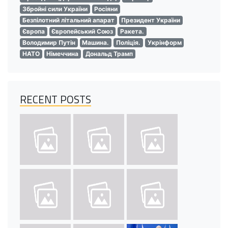
Збройні сили України
Росіяни
Безпілотний літальний апарат
Президент України
Європа
Європейський Союз
Ракета.
Володимир Путін
Машина.
Поліція.
Укрінформ
НАТО
Німеччина
Дональд Трамп
RECENT POSTS