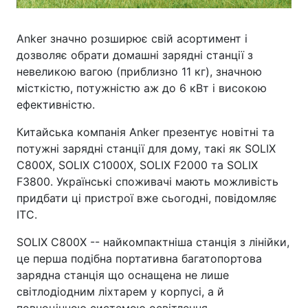
Anker значно розширює свій асортимент і
дозволяє обрати домашні зарядні станції з
невеликою вагою (приблизно 11 кг), значною
місткістю, потужністю аж до 6 кВт і високою
ефективністю.
Китайська компанія Anker презентує новітні та
потужні зарядні станції для дому, такі як SOLIX
C800X, SOLIX C1000X, SOLIX F2000 та SOLIX
F3800. Українські споживачі мають можливість
придбати ці пристрої вже сьогодні, повідомляє
ITC.
SOLIX C800X -- найкомпактніша станція з лінійки,
це перша подібна портативна багатопортова
зарядна станція що оснащена не лише
світлодіодним ліхтарем у корпусі, а й