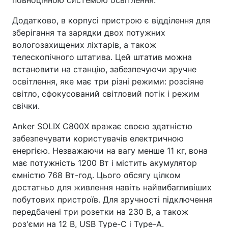
повноцінною системою освітлення.
Додатково, в корпусі пристрою є відділення для
зберігання та зарядки двох потужних
вологозахищених ліхтарів, а також
телескопічного штатива. Цей штатив можна
встановити на станцію, забезпечуючи зручне
освітлення, яке має три різні режими: розсіяне
світло, сфокусований світловий потік і режим
свічки.
Anker SOLIX C800X вражає своєю здатністю
забезпечувати користувачів електричною
енергією. Незважаючи на вагу менше 11 кг, вона
має потужність 1200 Вт і містить акумулятор
ємністю 768 Вт-год. Цього обсягу цілком
достатньо для живлення навіть найвибагливіших
побутових пристроїв. Для зручності підключення
передбачені три розетки на 230 В, а також
роз'єми на 12 В, USB Type-C і Type-A.