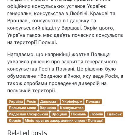
офіційних консульських установ України:
генеральні консульства в Любліні, Кракові та
Вроцлаві, консульство в Гданську та
консульський відділ у Варшаві. Окрім цього,
Україна також має дев’ять почесних консульств
на території Польщі.
Нагадаємо, що наприкінці жовтня Польща
ухвалила рішення про закриття генерального
консульства Росії в Познані. Це рішення було
обумовлене гібридною війною, яку веде Росія, а
також спробами проведення диверсій на
польській території.
Україна
Росія
Дипломат
Укрінформ
Польща
Польська мова
Варшава
Консульство
Радослав Сікорський
Вроцлав
Познань
Люблін
Гданськ
Краків
Міністерство закордонних справ (Польща)
Related posts