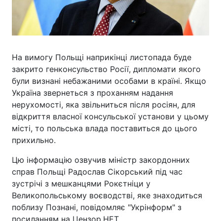
На вимогу Польщі наприкінці листопада буде
закрито генконсульство Росії, дипломати якого
були визнані небажаними особами в країні. Якщо
Україна звернеться з проханням надання
нерухомості, яка звільниться після росіян, для
відкриття власної консульської установи у цьому
місті, то польська влада поставиться до цього
прихильно.
Цю інформацію озвучив міністр закордонних
справ Польщі Радослав Сікорський під час
зустрічі з мешканцями Рокєтніци у
Великопольському воєводстві, яке знаходиться
поблизу Познані, повідомляє "Укрінформ" з
посиланням на Цензор.НЕТ.