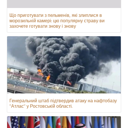
Що приготувати з пельменів, які злиплися в
морозильній камері: цю популярну страву ви
захочете готувати знову і знову
Генеральний штаб підтвердив атаку на нафтобазу
"Атлас" у Ростовській області.