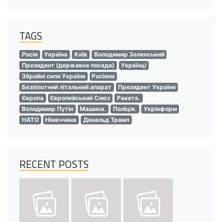
TAGS
Росія
Україна
Київ
Володимир Зеленський
Президент (державна посада)
Українці
Збройні сили України
Росіяни
Безпілотний літальний апарат
Президент України
Європа
Європейський Союз
Ракета.
Володимир Путін
Машина.
Поліція.
Укрінформ
НАТО
Німеччина
Дональд Трамп
RECENT POSTS