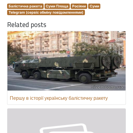
Балістична ракета
Суми Площа
Росіяни
Суми
Telegram (сервіс обміну повідомленнями)
Related posts
Першу в історії українську балістичну ракету