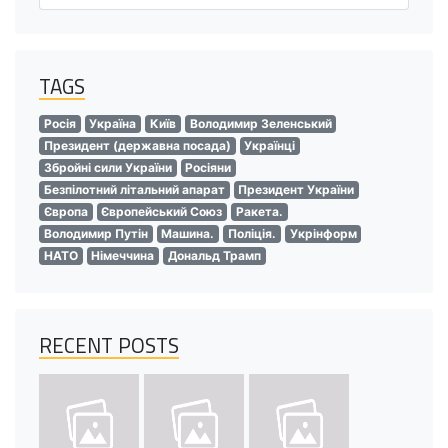
TAGS
Росія
Україна
Київ
Володимир Зеленський
Президент (державна посада)
Українці
Збройні сили України
Росіяни
Безпілотний літальний апарат
Президент України
Європа
Європейський Союз
Ракета.
Володимир Путін
Машина.
Поліція.
Укрінформ
НАТО
Німеччина
Дональд Трамп
RECENT POSTS