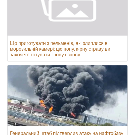
Що приготувати з пельменів, які злиплися в
морозильній камері: цю популярну страву ви
захочете готувати знову і знову
Генеральний штаб підтвердив атаку на нафтобазу