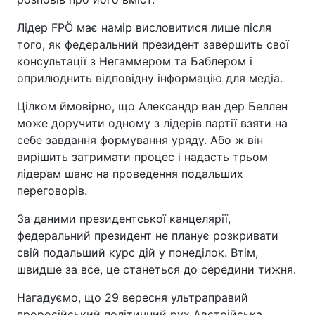
Лідер FPÖ має намір висловитися лише після
того, як федеральний президент завершить свої
консультації з Негаммером та Баблером і
оприлюднить відповідну інформацію для медіа.
Цілком ймовірно, що Александр ван дер Беллен
може доручити одному з лідерів партії взяти на
себе завдання формування уряду. Або ж він
вирішить затримати процес і надасть трьом
лідерам шанс на проведення подальших
переговорів.
За даними президентської канцелярії,
федеральний президент не планує розкривати
свій подальший курс дій у понеділок. Втім,
швидше за все, це станеться до середини тижня.
Нагадуємо, що 29 вересня ультраправий
проросійський політичний рух Австрійська