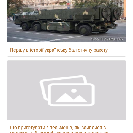
Першу в історії українську балістичну ракету
Що приготувати з пельменів, які злиплися в
морозильній камері: цю популярну страву ви