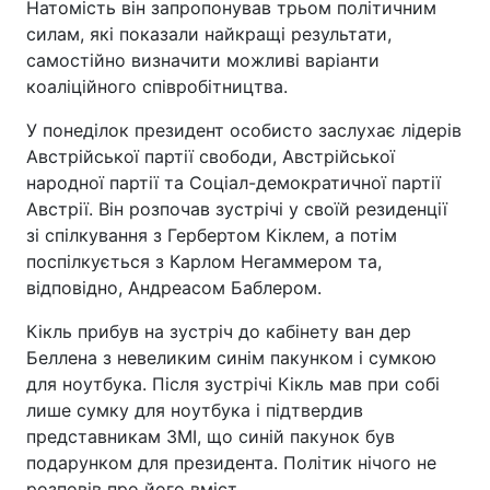
Натомість він запропонував трьом політичним
силам, які показали найкращі результати,
самостійно визначити можливі варіанти
коаліційного співробітництва.
У понеділок президент особисто заслухає лідерів
Австрійської партії свободи, Австрійської
народної партії та Соціал-демократичної партії
Австрії. Він розпочав зустрічі у своїй резиденції
зі спілкування з Гербертом Кіклем, а потім
поспілкується з Карлом Негаммером та,
відповідно, Андреасом Баблером.
Кікль прибув на зустріч до кабінету ван дер
Беллена з невеликим синім пакунком і сумкою
для ноутбука. Після зустрічі Кікль мав при собі
лише сумку для ноутбука і підтвердив
представникам ЗМІ, що синій пакунок був
подарунком для президента. Політик нічого не
розповів про його вміст.