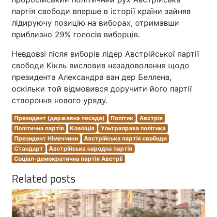
партія свободи вперше в історії країни зайняв
лідируючу позицію на виборах, отримавши
приблизно 29% голосів виборців.
Невдовзі після виборів лідер Австрійської партії
свободи Кікль висловив незадоволення щодо
президента Александра ван дер Беллена,
оскільки той відмовився доручити його партії
створення нового уряду.
Президент (державна посада)
Політик
Австрія
Політична партія
Коаліція
Ультраправа політика
Президент Німеччини
Австрійська партія свободи
Стандарт
Австрійська народна партія
Соціал-демократична партія Австрії
Related posts