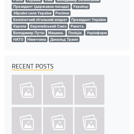
Президент (державна посада)
Українці
Збройні сили України
Росіяни
Безпілотний літальний апарат
Президент України
Європа
Європейський Союз
Ракета.
Володимир Путін
Машина.
Поліція.
Укрінформ
НАТО
Німеччина
Дональд Трамп
RECENT POSTS