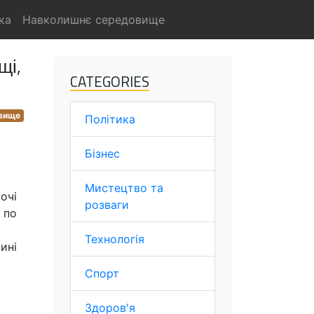
ка
Навколишнє середовище
щі,
CATEGORIES
вище
Політика
Бізнес
Мистецтво та
очі
розваги
 по
Технологія
ині
Спорт
Здоров'я