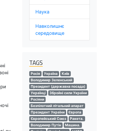
Наука
Навколишнє
середовище
TAGS
чні
зоні
Росія
Україна
Київ
Володимир Зеленський
ури
Президент (державна посада)
Українці
Збройні сили України
Росіяни
ночі
Безпілотний літальний апарат
Президент України
Європа
Європейський Союз
Ракета.
Володимир Путін
Машина.