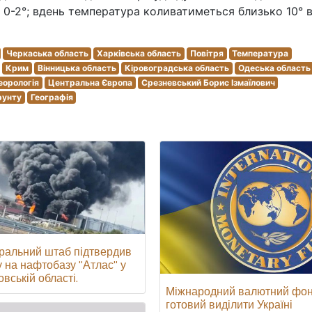
о 0-2°; вдень температура коливатиметься близько 10°
Черкаська область
Харківська область
Повітря
Температура
Крим
Вінницька область
Кіровоградська область
Одеська область
еорологія
Центральна Європа
Срезневський Борис Ізмаїлович
рунту
Географія
ральний штаб підтвердив
у на нафтобазу "Атлас" у
вській області.
Міжнародний валютний фо
готовий виділити Україні