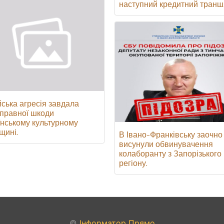
наступний кредитний транш
йська агресія завдала
правної шкоди
їнському культурному
щині.
В Івано-Франківську заочно
висунули обвинувачення
колаборанту з Запорізького
регіону.
©
Інформатор Прямо