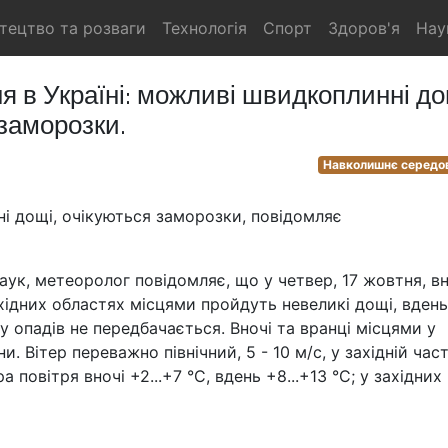
тецтво та розваги
Технологія
Спорт
Здоров'я
Нау
я в Україні: можливі швидкоплинні до
 заморозки.
Навколишнє середо
ні дощі, очікуються заморозки, повідомляє
наук, метеоролог повідомляє, що у четвер, 17 жовтня, вн
східних областях місцями пройдуть невеликі дощі, вдень
у опадів не передбачається. Вночі та вранці місцями у
. Вітер переважно північний, 5 - 10 м/с, у західній част
а повітря вночі +2...+7 °С, вдень +8...+13 °С; у західних