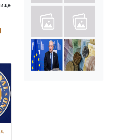
 вище
нд