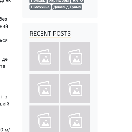
ді як
Поліція.
Укрінформ
НАТО
Німеччина
Дональд Трамп
без
чний
RECENT POSTS
ться
, де
 та
ітрі
ькій,
10 м/