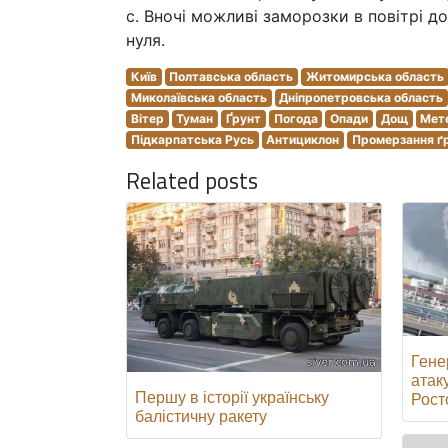
с. Вночі можливі заморозки в повітрі д
нуля.
Київ
Полтавська область
Житомирська область
Миколаївська область
Дніпропетровська область
Вітер
Туман
Ґрунт
Погода
Опади
Дощ
Мет
Підкарпатська Русь
Антициклон
Промерзання ґ
Related posts
Гене
атак
Першу в історії українську
Росто
балістичну ракету