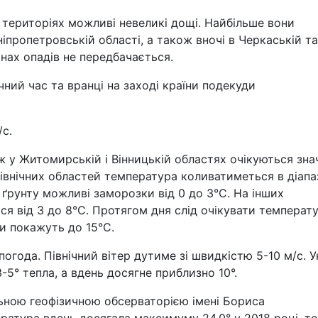
их територіях можливі невеликі дощі. Найбільше вони
Дніпропетровській області, а також вночі в Черкаській та
онах опадів не передбачається.
чний час та вранці на заході країни подекуди
/с.
ож у Житомирській і Вінницькій областях очікуються зна
північних областей температура коливатиметься в діапа
 ґрунту можливі заморозки від 0 до 3°C. На інших
ся від 3 до 8°C. Протягом дня слід очікувати температ
ри покажуть до 15°C.
огода. Північний вітер дутиме зі швидкістю 5-10 м/с. У
5° тепла, а вдень досягне приблизно 10°.
ьною геофізичною обсерваторією імені Бориса