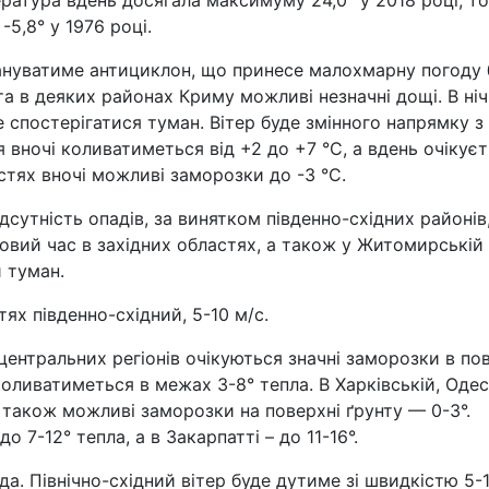
ратура вдень досягала максимуму 24,0° у 2018 році, то
5,8° у 1976 році.
 пануватиме антициклон, що принесе малохмарну погоду 
та в деяких районах Криму можливі незначні дощі. В ні
 спостерігатися туман. Вітер буде змінного напрямку з
 вночі коливатиметься від +2 до +7 °С, а вдень очікує
ластях вночі можливі заморозки до -3 °С.
дсутність опадів, за винятком південно-східних районів
ковий час в західних областях, а також у Житомирській
 туман.
тях південно-східний, 5-10 м/с.
і центральних регіонів очікуються значні заморозки в пов
коливатиметься в межах 3-8° тепла. В Харківській, Одес
 також можливі заморозки на поверхні ґрунту — 0-3°.
 7-12° тепла, а в Закарпатті – до 11-16°.
да. Північно-східний вітер буде дутиме зі швидкістю 5-