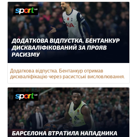
Додаткова відпустка. Бентанкур отримав
дискваліфікацію через расистські висловлювання.