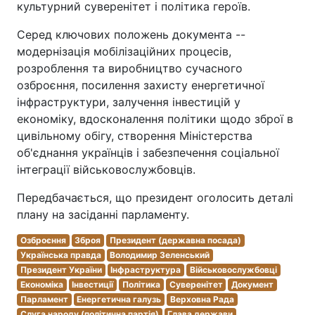
культурний суверенітет і політика героїв.
Серед ключових положень документа --
модернізація мобілізаційних процесів,
розроблення та виробництво сучасного
озброєння, посилення захисту енергетичної
інфраструктури, залучення інвестицій у
економіку, вдосконалення політики щодо зброї в
цивільному обігу, створення Міністерства
об'єднання українців і забезпечення соціальної
інтеграції військовослужбовців.
Передбачається, що президент оголосить деталі
плану на засіданні парламенту.
Озброєння
Зброя
Президент (державна посада)
Українська правда
Володимир Зеленський
Президент України
Інфраструктура
Військовослужбовці
Економіка
Інвестиції
Політика
Суверенітет
Документ
Парламент
Енергетична галузь
Верховна Рада
Слуга народу (політична партія)
Глава держави