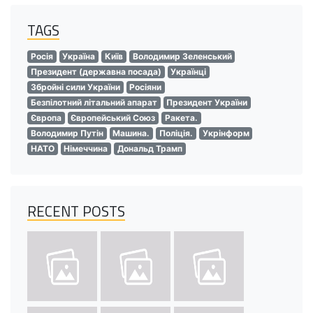
TAGS
Росія
Україна
Київ
Володимир Зеленський
Президент (державна посада)
Українці
Збройні сили України
Росіяни
Безпілотний літальний апарат
Президент України
Європа
Європейський Союз
Ракета.
Володимир Путін
Машина.
Поліція.
Укрінформ
НАТО
Німеччина
Дональд Трамп
RECENT POSTS