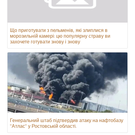
Що приготувати з пельменів, які злиплися в
морозильній камері: цю популярну страву ви
захочете готувати знову і знову
Генеральний штаб підтвердив атаку на нафтобазу
"Атлас" у Ростовській області.