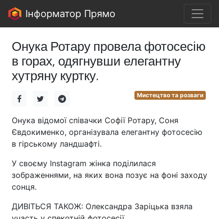
Інформатор Прямо
Онука Ротару провела фотосесію
в горах, одягнувши елегантну
хутряну куртку.
Мистецтво та розваги
Онука відомої співачки Софії Ротару, Соня
Євдокименко, організувала елегантну фотосесію
в гірському ландшафті.
У своєму Instagram жінка поділилася
зображеннями, на яких вона позує на фоні заходу
сонця.
ДИВІТЬСЯ ТАКОЖ: Олександра Заріцька взяла
участь у спекотній фотосесії.