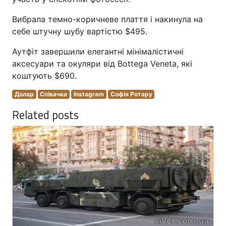
Вибрала темно-коричневе плаття і накинула на
себе штучну шубу вартістю $495.
Аутфіт завершили елегантні мінімалістичні
аксесуари та окуляри від Bottega Veneta, які
коштують $690.
Долар
Співачка
Instagram
Софія Ротару
Related posts