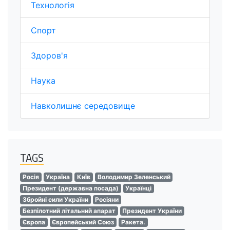
Технологія
Спорт
Здоров'я
Наука
Навколишнє середовище
TAGS
Росія
Україна
Київ
Володимир Зеленський
Президент (державна посада)
Українці
Збройні сили України
Росіяни
Безпілотний літальний апарат
Президент України
Європа
Європейський Союз
Ракета.