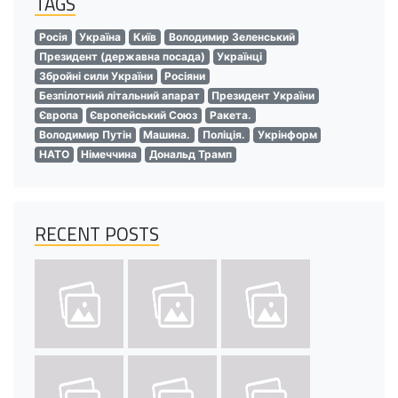
TAGS
Росія
Україна
Київ
Володимир Зеленський
Президент (державна посада)
Українці
Збройні сили України
Росіяни
Безпілотний літальний апарат
Президент України
Європа
Європейський Союз
Ракета.
Володимир Путін
Машина.
Поліція.
Укрінформ
НАТО
Німеччина
Дональд Трамп
RECENT POSTS