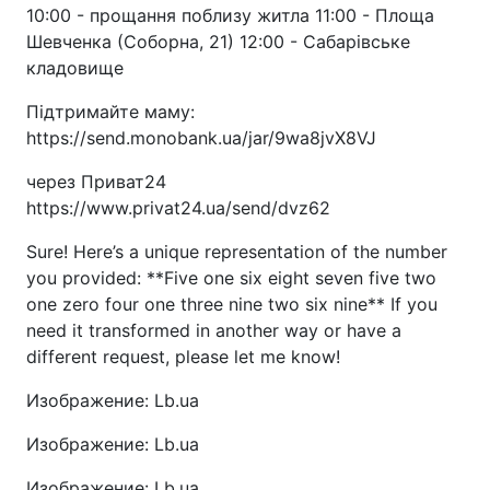
10:00 - прощання поблизу житла 11:00 - Площа
Шевченка (Соборна, 21) 12:00 - Сабарівське
кладовище
Підтримайте маму:
https://send.monobank.ua/jar/9wa8jvX8VJ
через Приват24
https://www.privat24.ua/send/dvz62
Sure! Here’s a unique representation of the number
you provided: **Five one six eight seven five two
one zero four one three nine two six nine** If you
need it transformed in another way or have a
different request, please let me know!
Изображение: Lb.ua
Изображение: Lb.ua
Изображение: Lb.ua