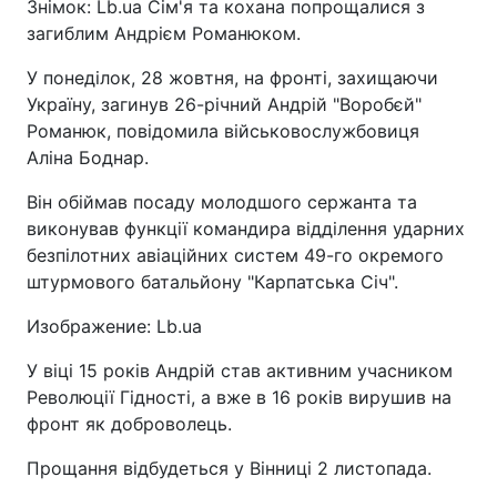
Знімок: Lb.ua Сім'я та кохана попрощалися з
загиблим Андрієм Романюком.
У понеділок, 28 жовтня, на фронті, захищаючи
Україну, загинув 26-річний Андрій "Воробєй"
Романюк, повідомила військовослужбовиця
Аліна Боднар.
Він обіймав посаду молодшого сержанта та
виконував функції командира відділення ударних
безпілотних авіаційних систем 49-го окремого
штурмового батальйону "Карпатська Січ".
Изображение: Lb.ua
У віці 15 років Андрій став активним учасником
Революції Гідності, а вже в 16 років вирушив на
фронт як доброволець.
Прощання відбудеться у Вінниці 2 листопада.