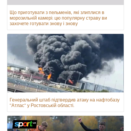
Що приготувати з пельменів, які злиплися в
морозильній камері: цю популярну страву ви
захочете готувати знову і знову
Генеральний штаб підтвердив атаку на нафтобазу
"Атлас" у Ростовській області.