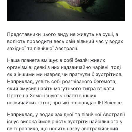
Представники цього виду не живуть на суші, а
воліють проводити весь свій вільний час у водах
західної та північної Австралії.
Наша планета вміщує в собі безліч живих
організмів: деякі з них надзвичайно чарівні, тоді
як з іншими ми навряд чи прагнули б зустрітися.
Наприклад, уявіть собі розгніваного бегемота,
який змусив навіть могутнього тигра втікати.
Проте на Землі існують і багато інших
незвичайних істот, про які розповідає IFLScience.
Наприклад, у водах західної та північної Австралії
існує висока ймовірність зустріти найбільшого у
світі равлика, що носить назву австралійський