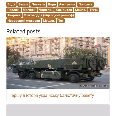
Вода
Земля
Планета
Види
Австралія
Поліхета
Равлик.
Молюск
Черв'як.
Хижацтво
Майле.
Тигр.
Тварина
Мілководдя (підводний рельєф)
Черевоногі молюски
Мушля.
Тег
Related posts
Першу в історії українську балістичну ракету