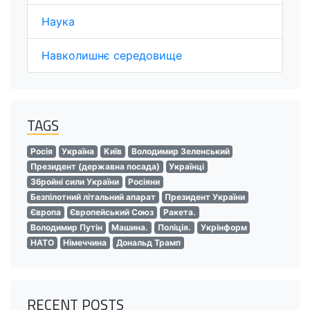
Наука
Навколишнє середовище
TAGS
Росія
Україна
Київ
Володимир Зеленський
Президент (державна посада)
Українці
Збройні сили України
Росіяни
Безпілотний літальний апарат
Президент України
Європа
Європейський Союз
Ракета.
Володимир Путін
Машина.
Поліція.
Укрінформ
НАТО
Німеччина
Дональд Трамп
RECENT POSTS