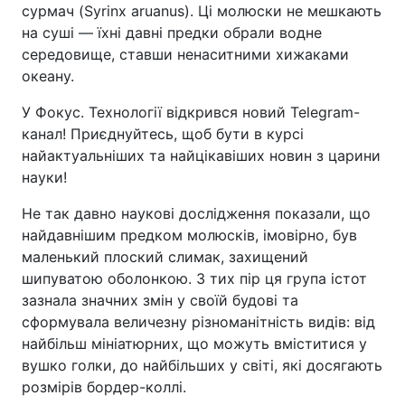
сурмач (Syrinx aruanus). Ці молюски не мешкають
на суші — їхні давні предки обрали водне
середовище, ставши ненаситними хижаками
океану.
У Фокус. Технології відкрився новий Telegram-
канал! Приєднуйтесь, щоб бути в курсі
найактуальніших та найцікавіших новин з царини
науки!
Не так давно наукові дослідження показали, що
найдавнішим предком молюсків, імовірно, був
маленький плоский слимак, захищений
шипуватою оболонкою. З тих пір ця група істот
зазнала значних змін у своїй будові та
сформувала величезну різноманітність видів: від
найбільш мініатюрних, що можуть вміститися у
вушко голки, до найбільших у світі, які досягають
розмірів бордер-коллі.