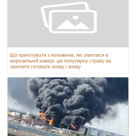
Що приготувати з пельменів, які злиплися в
морозильній камері: цю популярну страву ви
захочете готувати знову і знову