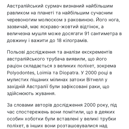
Австралійський сурмач визнаний найбільшим
равликом на планеті та найбільшим сучасним
черевоногим молюском з раковиною. Його нога,
зазвичай, має яскраво-жовтий відтінок, а
величезна мушля може досягати 91 сантиметра в
довжину і важити до 18 кілограмів.
Польові дослідження та аналізи екскрементів
австралійського трубача виявили, що його
раціон складається з великих поліхет, зокрема
Polyodontes, Loimia та Diopatra. У 2000 році в
мулистих піщаних мілинах затоки Вітнелл у
західній Австралії були зафіксовані раки, що
здійснюють жування.
За словами авторів дослідження 2000 року, під
час спостережень вони помітили, що в деяких
особин хоботки були вставлені у великі трубки
поліхет, в інших вони розташовувалися над