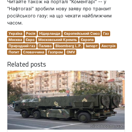
Читайте також на порталі "Коментарі" -- у
"Нафтогазі" зробили нову заяву про транзит
російського газу: на що чекати найближчим
часом.
Україна
Росія
Нідерланди
Європейський Союз
Газ
Москва
Євро
Московський Кремль
Європа
Природний газ
Паливо
Bloomberg L.P.
Імпорт
Австрія
Попит
Словаччина
Газпром
OMV
Related posts