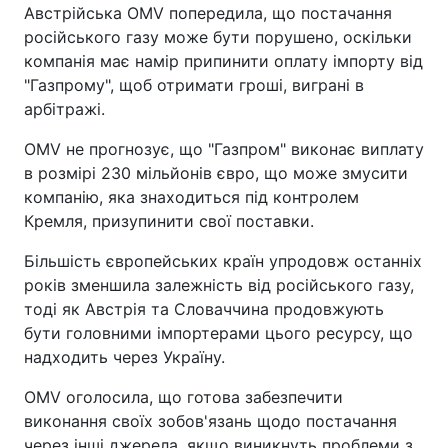
Австрійська OMV попередила, що постачання
російського газу може бути порушено, оскільки
компанія має намір припинити оплату імпорту від
"Газпрому", щоб отримати гроші, виграні в
арбітражі.
OMV не прогнозує, що "Газпром" виконає виплату
в розмірі 230 мільйонів євро, що може змусити
компанію, яка знаходиться під контролем
Кремля, призупинити свої поставки.
Більшість європейських країн упродовж останніх
років зменшила залежність від російського газу,
тоді як Австрія та Словаччина продовжують
бути головними імпортерами цього ресурсу, що
надходить через Україну.
OMV оголосила, що готова забезпечити
виконання своїх зобов'язань щодо постачання
через інші джерела, якщо виникнуть проблеми з