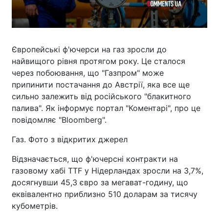
Європейські ф'ючерси на газ зросли до
найвищого рівня протягом року. Це сталося
через побоювання, що "Газпром" може
припинити постачання до Австрії, яка все ще
сильно залежить від російського "блакитного
палива". Як інформує портал "Коментарі", про це
повідомляє "Bloomberg".
Газ. Фото з відкритих джерел
Відзначається, що ф'ючерсні контракти на
газовому хабі TTF у Нідерландах зросли на 3,7%,
досягнувши 45,3 євро за мегават-годину, що
еквівалентно приблизно 510 доларам за тисячу
кубометрів.