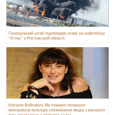
Генеральний штаб підтвердив атаку на нафтобазу
"Атлас" у Ростовській області.
Наталія Войтович: Ми повинні починати
виховувати культуру споживання медіа з раннього
віку, починаючи з дитячого садка.