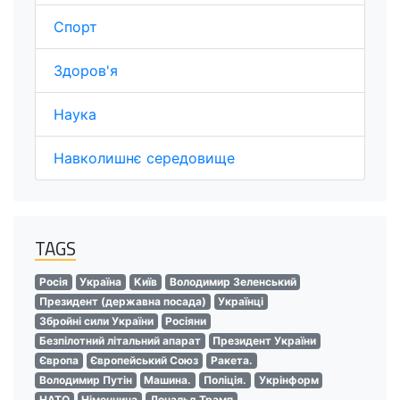
Спорт
Здоров'я
Наука
Навколишнє середовище
TAGS
Росія
Україна
Київ
Володимир Зеленський
Президент (державна посада)
Українці
Збройні сили України
Росіяни
Безпілотний літальний апарат
Президент України
Європа
Європейський Союз
Ракета.
Володимир Путін
Машина.
Поліція.
Укрінформ
НАТО
Німеччина
Дональд Трамп