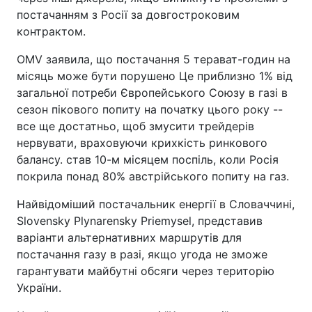
постачанням з Росії за довгостроковим
контрактом.
OMV заявила, що постачання 5 терават-годин на
місяць може бути порушено Це приблизно 1% від
загальної потреби Європейського Союзу в газі в
сезон пікового попиту на початку цього року --
все ще достатньо, щоб змусити трейдерів
нервувати, враховуючи крихкість ринкового
балансу. став 10-м місяцем поспіль, коли Росія
покрила понад 80% австрійського попиту на газ.
Найвідоміший постачальник енергії в Словаччині,
Slovensky Plynarensky Priemysel, представив
варіанти альтернативних маршрутів для
постачання газу в разі, якщо угода не зможе
гарантувати майбутні обсяги через територію
України.