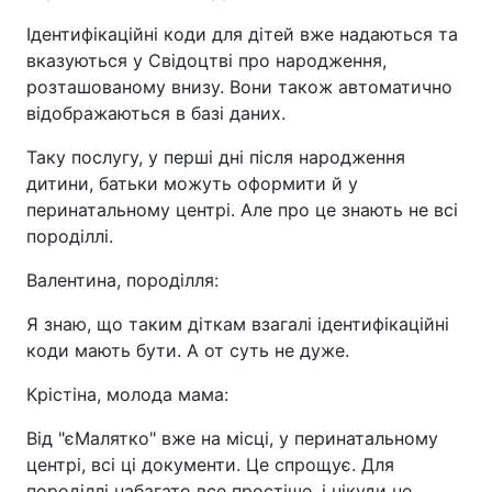
Ідентифікаційні коди для дітей вже надаються та
вказуються у Свідоцтві про народження,
розташованому внизу. Вони також автоматично
відображаються в базі даних.
Таку послугу, у перші дні після народження
дитини, батьки можуть оформити й у
перинатальному центрі. Але про це знають не всі
породіллі.
Валентина, породілля:
Я знаю, що таким діткам взагалі ідентифікаційні
коди мають бути. А от суть не дуже.
Крістіна, молода мама:
Від "єМалятко" вже на місці, у перинатальному
центрі, всі ці документи. Це спрощує. Для
породіллі набагато все простіше, і нікуди не