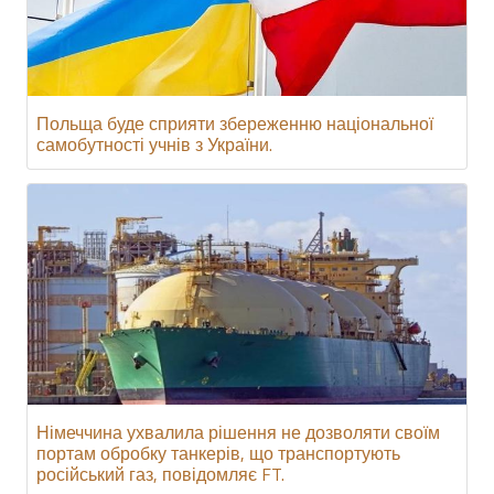
Польща буде сприяти збереженню національної
самобутності учнів з України.
Німеччина ухвалила рішення не дозволяти своїм
портам обробку танкерів, що транспортують
російський газ, повідомляє FT.