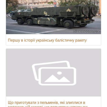
Першу в історії українську балістичну ракету
Що приготувати з пельменів, які злиплися в
морозильній камері: цю популярну страву ви