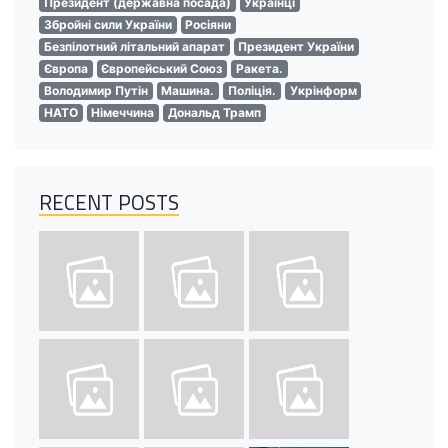
Президент (державна посада)
Українці
Збройні сили України
Росіяни
Безпілотний літальний апарат
Президент України
Європа
Європейський Союз
Ракета.
Володимир Путін
Машина.
Поліція.
Укрінформ
НАТО
Німеччина
Дональд Трамп
RECENT POSTS