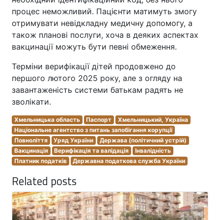
процес неможливий. Пацієнти матимуть змогу
отримувати невідкладну медичну допомогу, а
також планові послуги, хоча в деяких аспектах
вакцинації можуть бути певні обмеження.
Терміни верифікації дітей продовжено до
першого лютого 2025 року, але з огляду на
завантаженість системи батькам радять не
зволікати.
Хмельницька область
Паспорт
Хмельницький, Україна
Національне агентство з питань запобігання корупції
Повноліття
Уряд України
Держава (політичний устрій)
Вакцинація
Верифікація та валідація
Інвалідність
Платник податків
Державна податкова служба України
Related posts