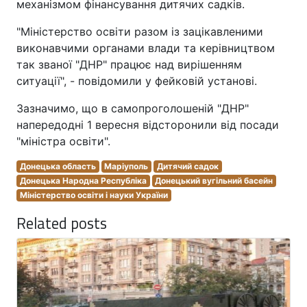
механізмом фінансування дитячих садків.
"Міністерство освіти разом із зацікавленими
виконавчими органами влади та керівництвом
так званої "ДНР" працює над вирішенням
ситуації", - повідомили у фейковій установі.
Зазначимо, що в самопроголошеній "ДНР"
напередодні 1 вересня відсторонили від посади
"міністра освіти".
Донецька область
Маріуполь
Дитячий садок
Донецька Народна Республіка
Донецький вугільний басейн
Міністерство освіти і науки України
Related posts